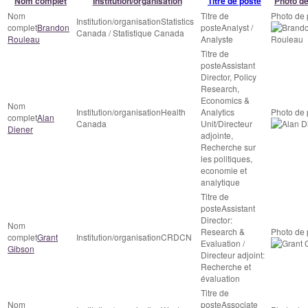
Nom complet
Institution/organisation
Titre de poste
Photo de
Statistics
Brandon
Analyst /
Canada / Statistique Canada
Rouleau
Analyste
Assistant
Director, Policy
Research,
Economics &
Health
Analytics
Alan
Canada
Unit/Directeur
Diener
adjointe,
Recherche sur
les politiques,
economie et
analytique
Assistant
Director:
Research &
Grant
CRDCN
Evaluation /
Gibson
Directeur adjoint:
Recherche et
évaluation
Associate