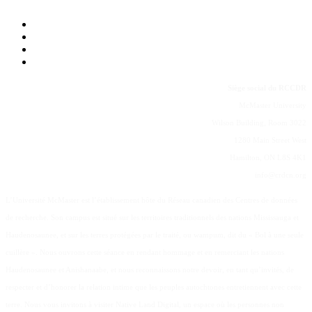
Siège social du RCCDR
McMaster University
Wilson Building, Room 3022
1280 Main Street West
Hamilton, ON L8S 4K1
info@crdcn.org
L’Université McMaster est l’établissement hôte du Réseau canadien des Centres de données
de recherche. Son campus est situé sur les territoires traditionnels des nations Mississauga et
Haudenosaunee, et sur les terres protégées par le traité, ou wampum, dit du « Bol à une seule
cuillère ». Nous ouvrons cette séance en rendant hommage et en remerciant les nations
Haudenosaunee et Anishanaabe, et nous reconnaissons notre devoir, en tant qu’invités, de
respecter et d’honorer la relation intime que les peuples autochtones entretiennent avec cette
terre. Nous vous invitons à visiter Native Land Digital, un espace où les personnes non