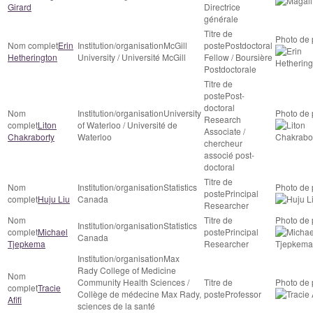
Girard
Directrice
générale
Erin
McGill
Postdoctoral
Hetherington
University / Université McGill
Fellow / Boursière
Postdoctorale
Post-
doctoral
University
Research
Liton
of Waterloo / Université de
Associate /
Chakraborty
Waterloo
chercheur
associé post-
doctoral
Statistics
Principal
Huju Liu
Canada
Researcher
Statistics
Michael
Principal
Canada
Tjepkema
Researcher
Max
Rady College of Medicine
Community Health Sciences /
Tracie
Collège de médecine Max Rady,
Professor
Afifi
sciences de la santé