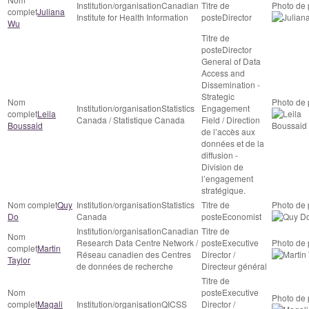
Canadian
Juliana
Institute for Health Information
Director
Wu
Director
General of Data
Access and
Dissemination -
Strategic
Statistics
Engagement
Leila
Canada / Statistique Canada
Field / Direction
Boussaid
de l’accès aux
données et de la
diffusion -
Division de
l’engagement
stratégique.
Quy
Statistics
Do
Canada
Economist
Canadian
Research Data Centre Network /
Executive
Martin
Réseau canadien des Centres
Director /
Taylor
de données de recherche
Directeur général
Executive
Magali
QICSS
Director /