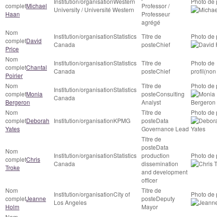
Western
Michael
Professor /
University / Université Western
Haan
Professeur
agrégé
Statistics
David
Canada
Chief
Price
Statistics
Chantal
Canada
Chief
(non 
Poirier
Statistics
Monia
Consulting
Canada
Bergeron
Analyst
Deborah
KPMG
Data
Yates
Governance Lead
Data
Statistics
production
Chris
Canada
dissemination
Troke
and development
officer
City of
Jeanne
Deputy
Los Angeles
Holm
Mayor