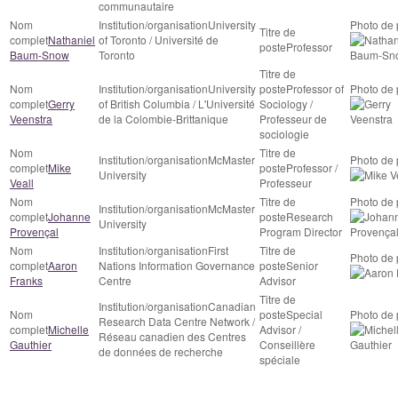
communautaire
University
Nathaniel
of Toronto / Université de
Professor
Baum-Snow
Toronto
University
Professor of
Gerry
of British Columbia / L'Université
Sociology /
Veenstra
de la Colombie-Brittanique
Professeur de
sociologie
McMaster
Mike
Professor /
University
Veall
Professeur
McMaster
Johanne
Research
University
Provençal
Program Director
First
Aaron
Nations Information Governance
Senior
Franks
Centre
Advisor
Canadian
Special
Research Data Centre Network /
Michelle
Advisor /
Réseau canadien des Centres
Gauthier
Conseillère
de données de recherche
spéciale
RCCDR