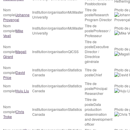
Postdoctorale
McMaster
Johanne
Research
University
Provençal
Program Director
McMaster
Mike
Professor /
University
Veall
Professeur
Executive
Magali
QICSS
Director /
Girard
Directrice
générale
Statistics
David
Canada
Chief
Price
Statistics
Principal
Huju Liu
Canada
Researcher
Data
Statistics
production
Chris
Canada
dissemination
Troke
and development
officer