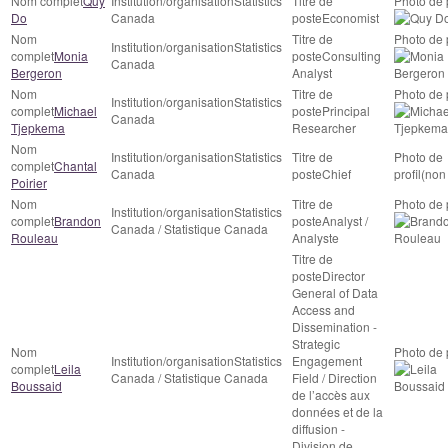
Quy
Statistics
Do
Canada
Economist
Statistics
Monia
Consulting
Canada
Bergeron
Analyst
Statistics
Michael
Principal
Canada
Tjepkema
Researcher
Statistics
Chantal
Canada
Chief
(non 
Poirier
Statistics
Brandon
Analyst /
Canada / Statistique Canada
Rouleau
Analyste
Director
General of Data
Access and
Dissemination -
Strategic
Statistics
Engagement
Leila
Canada / Statistique Canada
Field / Direction
Boussaid
de l’accès aux
données et de la
diffusion -
Division de