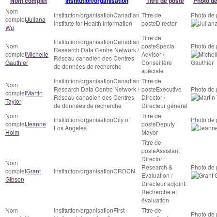
Nom complet
Institution/organisation
Titre de poste
Photo de
Canadian
Juliana
Institute for Health Information
Director
Wu
Canadian
Special
Research Data Centre Network /
Michelle
Advisor /
Réseau canadien des Centres
Gauthier
Conseillère
de données de recherche
spéciale
Canadian
Research Data Centre Network /
Executive
Martin
Réseau canadien des Centres
Director /
Taylor
de données de recherche
Directeur général
City of
Jeanne
Deputy
Los Angeles
Holm
Mayor
Assistant
Director:
Research &
Grant
CRDCN
Evaluation /
Gibson
Directeur adjoint:
Recherche et
évaluation
First