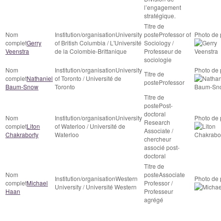
l’engagement
stratégique.
University
Professor of
Gerry
of British Columbia / L'Université
Sociology /
Veenstra
de la Colombie-Brittanique
Professeur de
sociologie
University
Nathaniel
of Toronto / Université de
Professor
Baum-Snow
Toronto
Post-
doctoral
University
Research
Liton
of Waterloo / Université de
Associate /
Chakraborty
Waterloo
chercheur
associé post-
doctoral
Associate
Western
Michael
Professor /
University / Université Western
Haan
Professeur
agrégé
RCCDR