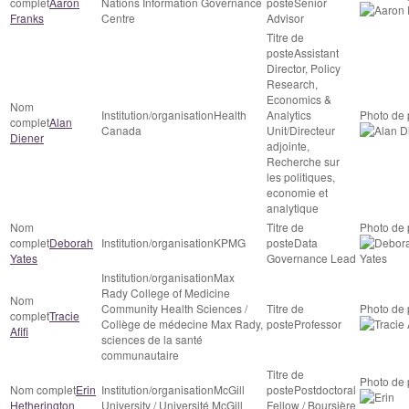
Aaron
Nations Information Governance
Senior
Franks
Centre
Advisor
Assistant
Director, Policy
Research,
Economics &
Health
Analytics
Alan
Canada
Unit/Directeur
Diener
adjointe,
Recherche sur
les politiques,
economie et
analytique
Deborah
KPMG
Data
Yates
Governance Lead
Max
Rady College of Medicine
Community Health Sciences /
Tracie
Collège de médecine Max Rady,
Professor
Afifi
sciences de la santé
communautaire
Erin
McGill
Postdoctoral
Hetherington
University / Université McGill
Fellow / Boursière