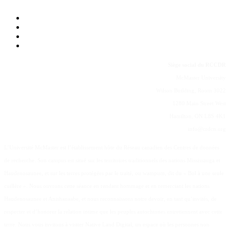
Siège social du RCCDR
McMaster University
Wilson Building, Room 3022
1280 Main Street West
Hamilton, ON L8S 4K1
info@crdcn.org
L’Université McMaster est l’établissement hôte du Réseau canadien des Centres de données
de recherche. Son campus est situé sur les territoires traditionnels des nations Mississauga et
Haudenosaunee, et sur les terres protégées par le traité, ou wampum, dit du « Bol à une seule
cuillère ». Nous ouvrons cette séance en rendant hommage et en remerciant les nations
Haudenosaunee et Anishanaabe, et nous reconnaissons notre devoir, en tant qu’invités, de
respecter et d’honorer la relation intime que les peuples autochtones entretiennent avec cette
terre. Nous vous invitons à visiter Native Land Digital, un espace où les personnes non