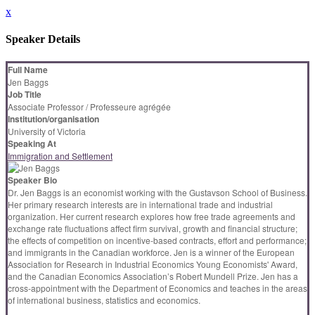
x
Speaker Details
Full Name
Jen Baggs
Job Title
Associate Professor / Professeure agrégée
Institution/organisation
University of Victoria
Speaking At
Immigration and Settlement
Speaker Bio
Dr. Jen Baggs is an economist working with the Gustavson School of Business.
Her primary research interests are in international trade and industrial
organization. Her current research explores how free trade agreements and
exchange rate fluctuations affect firm survival, growth and financial structure;
the effects of competition on incentive-based contracts, effort and performance;
and immigrants in the Canadian workforce. Jen is a winner of the European
Association for Research in Industrial Economics Young Economists' Award,
and the Canadian Economics Association’s Robert Mundell Prize. Jen has a
cross-appointment with the Department of Economics and teaches in the areas
of international business, statistics and economics.